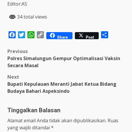
Editor:AS
34 total views
Facebook
Twitter
WhatsApp
Copy
Share
Share
Post
Link
Post
Previous
Polres Simalungun Gempur Optimalisasi Vaksin
navigation
Secara Masal
Next
Bupati Kepulauan Meranti Jabat Ketua Bidang
Budaya Bahari Aspeksindo
Tinggalkan Balasan
Alamat email Anda tidak akan dipublikasikan.
Ruas
yang wajib ditandai
*