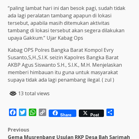
“paling lambat hari ini dan besok pagi, sudah tidak
ada lagi peralatan tambang apapun di lokasi
tersebut, apabila masih ditemukan aktivitas
tambang di lokasi tersebut akan segera dilakukan
upaya Gakkum.” Ujar Kabag Ops
Kabag OPS Polres Bangka Barat Kompol Evry
Susanto,S,H.,S.I.K. seizin Kapolres Bangka Barat
AKBP Agus Siswanto S.H., S.I.K., M.H. Menjelaskan
memberi himbauan itu guna untuk masyarakat
supaya tidak ada lagi penambang ilegal. ( zul )
13 total views
Facebook
Twitter
WhatsApp
Copy
Share
Share
Post
Link
Post
Previous
Gema Musrenbang Usulan RKP Desa Bah Sarimah