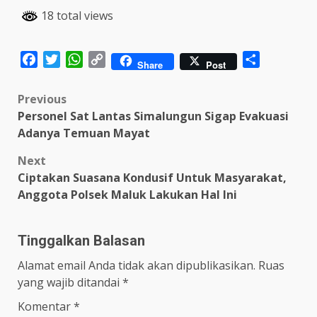
18 total views
Facebook
Twitter
WhatsApp
Copy
Share
Share
Post
Link
Post
Previous
Personel Sat Lantas Simalungun Sigap Evakuasi
navigation
Adanya Temuan Mayat
Next
Ciptakan Suasana Kondusif Untuk Masyarakat,
Anggota Polsek Maluk Lakukan Hal Ini
Tinggalkan Balasan
Alamat email Anda tidak akan dipublikasikan.
Ruas
yang wajib ditandai
*
Komentar
*