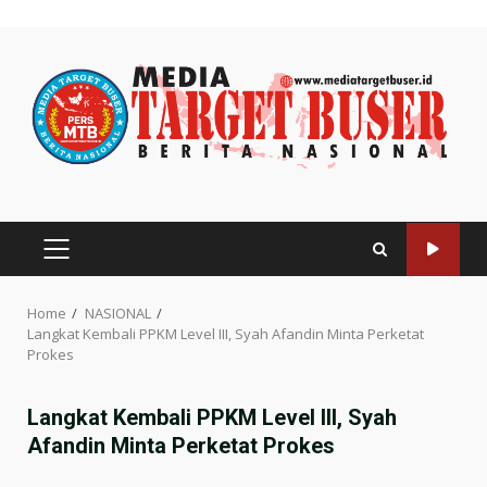
Skip
to
content
PRIMARY
MENU
Home
NASIONAL
Langkat Kembali PPKM Level III, Syah Afandin Minta Perketat
Prokes
Langkat Kembali PPKM Level III, Syah
Afandin Minta Perketat Prokes