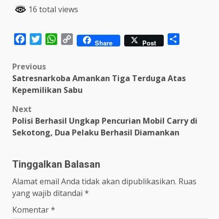
16 total views
Facebook
Twitter
WhatsApp
Copy
Share
Share
Post
Link
Post
Previous
Satresnarkoba Amankan Tiga Terduga Atas
navigation
Kepemilikan Sabu
Next
Polisi Berhasil Ungkap Pencurian Mobil Carry di
Sekotong, Dua Pelaku Berhasil Diamankan
Tinggalkan Balasan
Alamat email Anda tidak akan dipublikasikan.
Ruas
yang wajib ditandai
*
Komentar
*