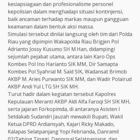
kesiapsiagaan dan profesionalisme personel
kepolisian dalam menghadapi situasi kontinjensi,
baik ancaman terhadap markas maupun gangguan
keamanan dalam bentuk aksi massa.
Simulasi tersebut dinilai langsung oleh tim dari Polda
Riau yang dipimpin Wakapolda Riau Brigjen Pol
Adrianto Jossy Kusumo SH M.Han, didampingi
sejumlah pejabat utama, antara lain Karo Ops
Kombes Pol Ino Harianto SIK MM, Dir Samapta
Kombes Pol Syahrial M. Said SIK, Wadansat Brimob
AKBP M. Aries Purwanto SIK MM, dan Wadir Polairud
AKBP Andi Yul LTG SH SIK MH.
Turut hadir dalam kegiatan tersebut Kapolres
Kepulauan Meranti AKBP Aldi Alfa Faroqi SH SIK MH,
serta jajaran Forkopimda, di antaranya Asisten I
Setdakab Sudandri Jauzah mewakili Bupati, Wakil
Ketua DPRD Ardiansyah, Kajari Ricky Makado,
Kalapas Selatpanjang Yopi Febrianda, Danramil
02/Tebing Tinggi, Danposal Selatpanjang, dan