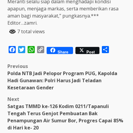
Meranti selalu siap dalam menghadapi kondisi
apapun, menjaga markas, serta memberikan rasa
aman bagi masyarakat,” pungkasnya.***
Editor…zamri.
7 total views
Facebook
Twitter
WhatsApp
Copy
Share
Share
Post
Link
Post
Previous
Polda NTB Jadi Pelopor Program PUG, Kapolda
navigation
Hadi Gunawan: Polri Harus Jadi Teladan
Kesetaraan Gender
Next
Satgas TMMD ke-126 Kodim 0211/Tapanuli
Tengah Terus Genjot Pembuatan Bak
Penampungan Air Sumur Bor, Progres Capai 85%
di Hari ke- 20