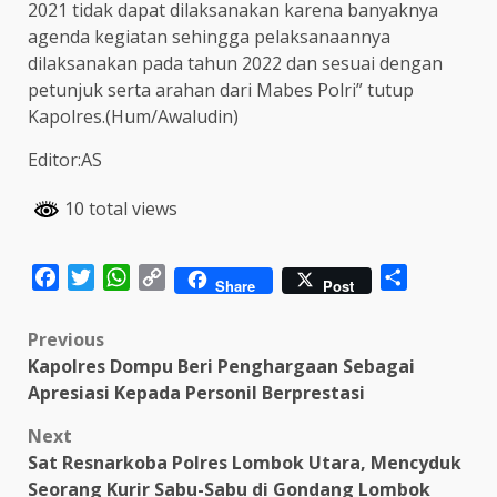
2021 tidak dapat dilaksanakan karena banyaknya
agenda kegiatan sehingga pelaksanaannya
dilaksanakan pada tahun 2022 dan sesuai dengan
petunjuk serta arahan dari Mabes Polri” tutup
Kapolres.(Hum/Awaludin)
Editor:AS
10 total views
Facebook
Twitter
WhatsApp
Copy
Share
Share
Post
Link
Post
Previous
Kapolres Dompu Beri Penghargaan Sebagai
navigation
Apresiasi Kepada Personil Berprestasi
Next
Sat Resnarkoba Polres Lombok Utara, Mencyduk
Seorang Kurir Sabu-Sabu di Gondang Lombok