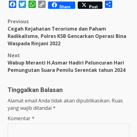
Facebook
Twitter
WhatsApp
Copy
Share
Share
Post
Link
Post
Previous
Cegah Kejahatan Terorisme dan Paham
navigation
Radikalisme, Polres KSB Gencarkan Operasi Bina
Waspada Rinjani 2022
Next
Wabup Meranti H.Asmar Hadiri Peluncuran Hari
Pemungutan Suara Pemilu Serentak tahun 2024
Tinggalkan Balasan
Alamat email Anda tidak akan dipublikasikan.
Ruas
yang wajib ditandai
*
Komentar
*