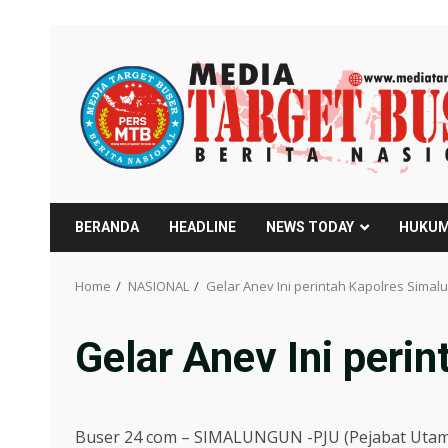
Skip
to
content
BERANDA
HEADLINE
NEWS TODAY
HUKUM
Home
NASIONAL
Gelar Anev Ini perintah Kapolres Simal
Gelar Anev Ini peri
Buser 24 com – SIMALUNGUN -PJU (Pejabat Utama)