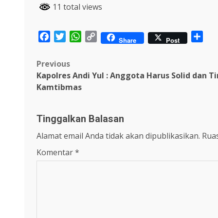
11 total views
Facebook
Twitter
WhatsApp
Copy
Sha
Share
Post
Link
Post
Previous
Kapolres Andi Yul : Anggota Harus Solid dan 
navigation
Kamtibmas
Tinggalkan Balasan
Alamat email Anda tidak akan dipublikasikan.
Ruas
Komentar
*