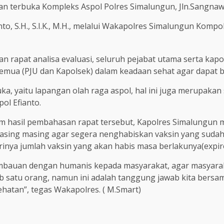
an terbuka Kompleks Aspol Polres Simalungun, Jln.Sangnaw
o, S.H., S.I.K., M.H., melalui Wakapolres Simalungun Kompo
 rapat analisa evaluasi, seluruh pejabat utama serta kapo
emua (PJU dan Kapolsek) dalam keadaan sehat agar dapat b
uka, yaitu lapangan olah raga aspol, hal ini juga merupak
ol Efianto.
am hasil pembahasan rapat tersebut, Kapolres Simalungun 
sing masing agar segera nenghabiskan vaksin yang sudah
rinya jumlah vaksin yang akan habis masa berlakunya(expir
 himbauan dengan humanis kepada masyarakat, agar masy
satu orang, namun ini adalah tanggung jawab kita bersama, 
atan”, tegas Wakapolres. ( M.Smart)