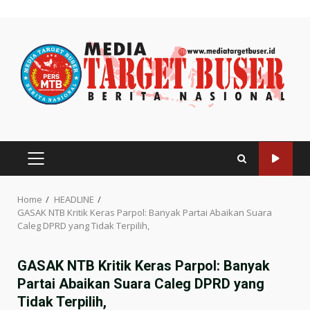
Skip
to
content
PRIMARY
MENU
Home
HEADLINE
GASAK NTB Kritik Keras Parpol: Banyak Partai Abaikan Suara
Caleg DPRD yang Tidak Terpilih,
GASAK NTB Kritik Keras Parpol: Banyak
Partai Abaikan Suara Caleg DPRD yang
Tidak Terpilih,