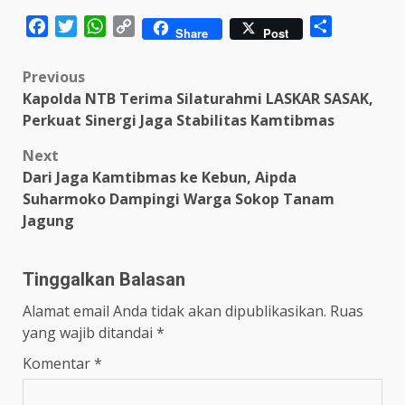
Facebook
Twitter
WhatsApp
Copy
Share
Share
Post
Link
Post
Previous
Kapolda NTB Terima Silaturahmi LASKAR SASAK,
navigation
Perkuat Sinergi Jaga Stabilitas Kamtibmas
Next
Dari Jaga Kamtibmas ke Kebun, Aipda
Suharmoko Dampingi Warga Sokop Tanam
Jagung
Tinggalkan Balasan
Alamat email Anda tidak akan dipublikasikan.
Ruas
yang wajib ditandai
*
Komentar
*