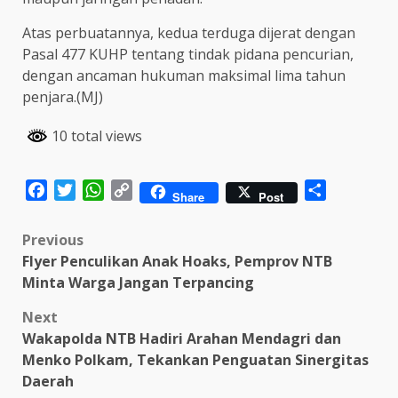
Atas perbuatannya, kedua terduga dijerat dengan
Pasal 477 KUHP tentang tindak pidana pencurian,
dengan ancaman hukuman maksimal lima tahun
penjara.(MJ)
10 total views
Facebook
Twitter
WhatsApp
Copy
Share
Share
Post
Link
Post
Previous
Flyer Penculikan Anak Hoaks, Pemprov NTB
navigation
Minta Warga Jangan Terpancing
Next
Wakapolda NTB Hadiri Arahan Mendagri dan
Menko Polkam, Tekankan Penguatan Sinergitas
Daerah