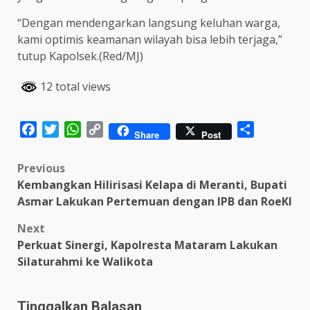
“Dengan mendengarkan langsung keluhan warga,
kami optimis keamanan wilayah bisa lebih terjaga,”
tutup Kapolsek.(Red/MJ)
12 total views
Facebook
Twitter
WhatsApp
Copy
Share
Share
Post
Link
Post
Previous
Kembangkan Hilirisasi Kelapa di Meranti, Bupati
navigation
Asmar Lakukan Pertemuan dengan IPB dan RoeKI
Next
Perkuat Sinergi, Kapolresta Mataram Lakukan
Silaturahmi ke Walikota
Tinggalkan Balasan