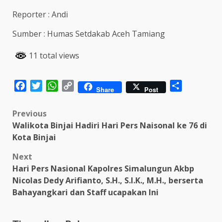
Reporter : Andi
Sumber : Humas Setdakab Aceh Tamiang
11 total views
Facebook
Twitter
WhatsApp
Copy
Share
Share
Post
Link
Post
Previous
Walikota Binjai Hadiri Hari Pers Naisonal ke 76 di
navigation
Kota Binjai
Next
Hari Pers Nasional Kapolres Simalungun Akbp
Nicolas Dedy Arifianto, S.H., S.I.K., M.H., berserta
Bahayangkari dan Staff ucapakan Ini