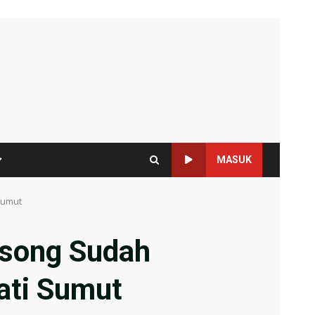
MASUK
Sumut
osong Sudah
ati Sumut