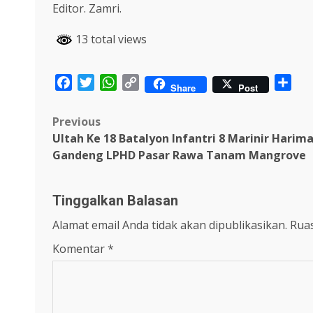
Editor. Zamri.
13 total views
Facebook
Twitter
WhatsApp
Copy
Sha
Share
Post
Link
Post
Previous
Ultah Ke 18 Batalyon Infantri 8 Marinir Hari
navigation
Gandeng LPHD Pasar Rawa Tanam Mangrove
Tinggalkan Balasan
Alamat email Anda tidak akan dipublikasikan.
Ruas
Komentar
*