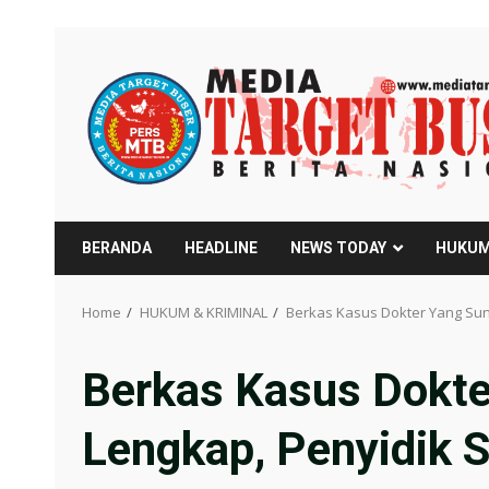
Skip
to
content
BERANDA
HEADLINE
NEWS TODAY
HUKUM
Home
HUKUM & KRIMINAL
Berkas Kasus Dokter Yang Sun
Berkas Kasus Dokte
Lengkap, Penyidik 