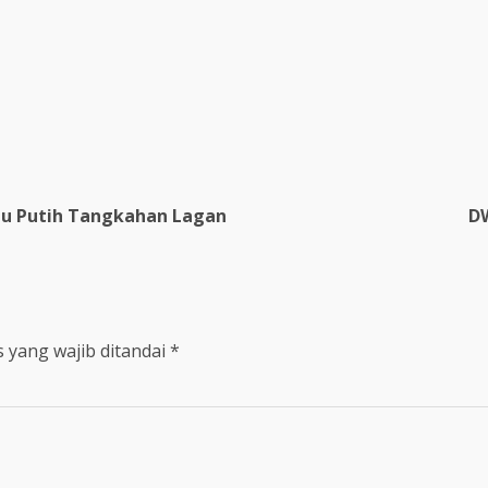
re
mau Putih Tangkahan Lagan
DW
 yang wajib ditandai
*