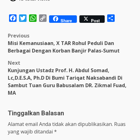
Facebook
Twitter
WhatsApp
Copy
Share
Share
Post
Link
Post
Previous
Misi Kemanusiaan, X TAR Rohul Peduli Dan
navigation
Berbagai Dengan Korban Banjir Palas-Sumut
Next
Kunjungan Ustadz Prof. H. Abdul Somad,
Lc,D.E.S.A, Ph.D Di Bumi Tariqat Naksabandi Di
Sambut Tuan Guru Babusalam DR. Zikmal Fuad,
MA
Tinggalkan Balasan
Alamat email Anda tidak akan dipublikasikan.
Ruas
yang wajib ditandai
*